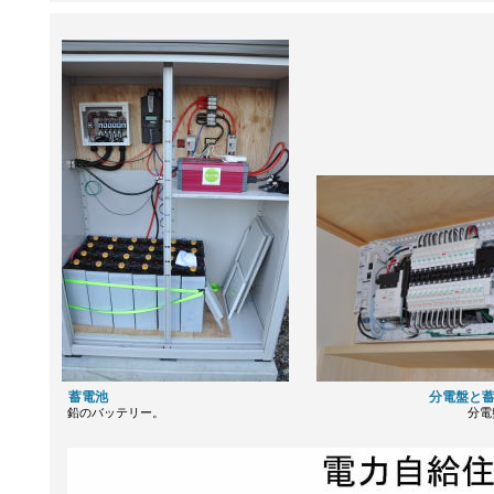
蓄電池 分電盤と蓄電池残
鉛のバッテリー。 分電盤で東電との接続を制御、