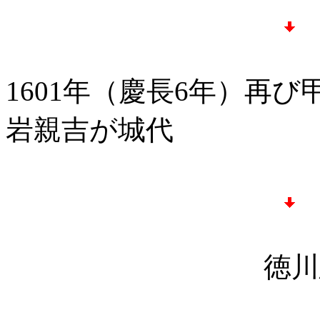
1601年（慶長6年）
岩親吉が城代
徳川忠長