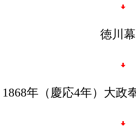
徳川幕府の
1868年（慶応4年）大政