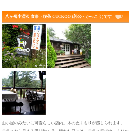
八ヶ岳小淵沢 食事・喫茶 CUCKOO (郭公・かっこう)です
山小屋のみたいに可愛らしい店内。木のぬくもりが感じられます。