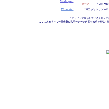
Modelgun
Rifle
：
M16 MG
Plamodel
：
和工 ダットサン1000
このサイトで展示している人形その
ここにあるすべての画像及び文章のデータ内容を無断で転載・