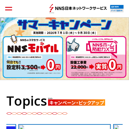
接続情報
IPv4で接続中
個人のお客様
集合住宅オーナーの方
法人のお客様
料金シミュレーション
Topics
キャンペーン・ピックアップ
資料請求